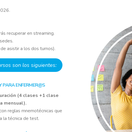
2026.
drás recuperar en streaming.
 sedes.
de asistir a los dos turnos).
sos son los siguientes:
 Y PARA ENFERMER@S
uración (4 clases +1 clase
ra mensual).
, con reglas mnemotécnicas que
 la técnica de test.