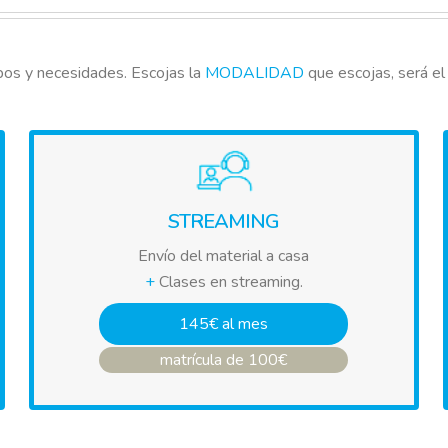
mpos y necesidades. Escojas la
MODALIDAD
que escojas, será el
STREAMING
Envío del material a casa
+
Clases en streaming.
145€ al mes
matrícula de 100€