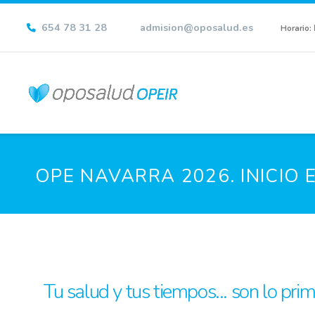
654 78 31 28
admision@oposalud.es
Horario:
OPE NAVARRA 2026. INICIO 
Tu salud y tus tiempos... son lo pri