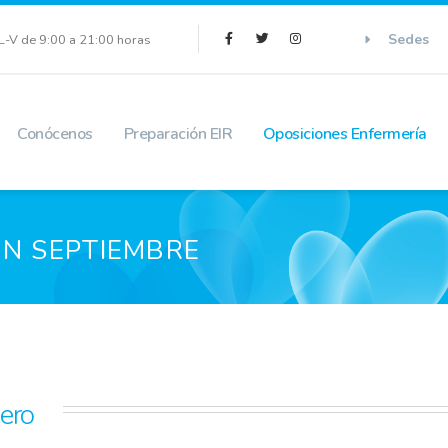
Sedes
L-V de 9:00 a 21:00 horas
Conócenos
Preparación EIR
Oposiciones Enfermería
EN SEPTIEMBRE
mero